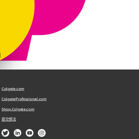
Colgate.com
ColgateProfessional.com
Shop.Colgate.com
提交想法